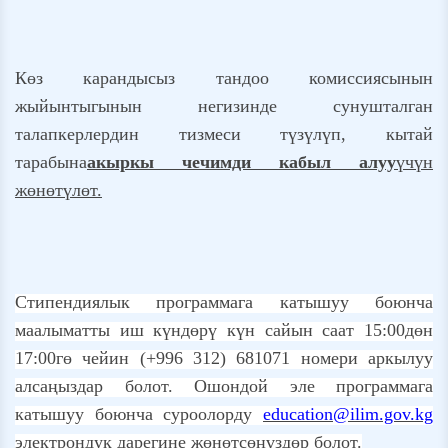
Көз карандысыз тандоо комиссиясынын
жыйынтыгынын негизинде сунушталган
талапкерлердин тизмеси түзүлүп, кытай
тарабына
акыркы чечимди кабыл алуу
үчүн
жөнөтүлөт.
Стипендиялык программага катышуу боюнча
маалыматты иш күндөрү күн сайын саат 15:00дөн
17:00гө чейин (+996 312) 681071 номери аркылуу
алсаңыздар болот. Ошондой эле программага
катышуу боюнча суроолорду
education@ilim.gov.kg
электрондук дарегине жөнөтсөңүздөр болот.