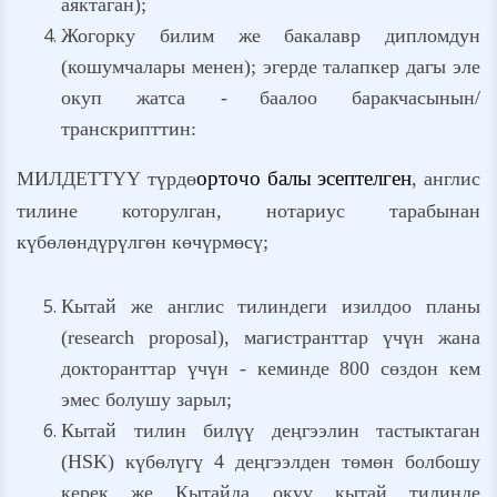
аяктаган);
Жогорку билим же бакалавр дипломдун
(кошумчалары менен); эгерде талапкер дагы эле
окуп жатса -
баалоо баракчасынын/
транскрипттин:
орточо балы эсептелген
МИЛДЕТТҮҮ түрдө
, англис
тилине которулган, нотариус тарабынан
күбөлөндүрүлгөн көчүрмөсү;
Кытай же англис тилиндеги изилдоо планы
(research proposal), магистранттар үчүн жана
докторанттар үчүн - кеминде 800 сөздон кем
эмес болушу зарыл;
Кытай тилин билүү деңгээлин тастыктаган
(HSK) күбөлүгү 4 деңгээлден төмөн болбошу
керек же Кытайда окуу кытай тилинде