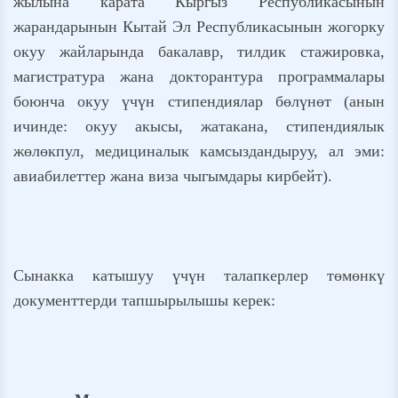
жылына карата Кыргыз Республикасынын
жарандарынын Кытай Эл Республикасынын жогорку
окуу жайларында бакалавр, тилдик стажировка,
магистратура жана докторантура программалары
боюнча окуу үчүн стипендиялар бөлүнөт (анын
ичинде: окуу акысы, жатакана, стипендиялык
жөлөкпул, медициналык камсыздандыруу, ал эми:
авиабилеттер жана виза чыгымдары кирбейт).
Сынакка катышуу үчүн талапкерлер төмөнкү
документтерди тапшырылышы керек: