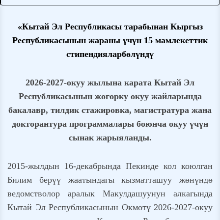
«Кытай Эл Республикасы тарабынан Кыргыз
Республикасынын жараны үчүн 15 мамлекеттик
стипендиялар
бөлүндү
2026-2027-окуу жылына карата Кытай Эл
Республикасынын жогорку окуу жайларында
бакалавр, тилдик стажировка, магистратура жана
докторантура программалары боюнча окуу үчүн
сынак жарыяланды.
2015-жылдын 16-декабрында Пекинде кол коюлган
Билим берүү жаатындагы кызматташуу жөнүндө
ведомстволор аралык Макулдашуунун алкагында
Кытай Эл Республикасынын Өкмөтү 2026-2027-окуу