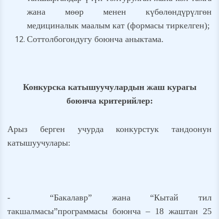
жана мөөр менен күбөлөндүрүлгөн
медициналык маалым кат (формасы тиркелген);
Соттолбогондугу боюнча аныктама.
Конкурска катышуучулардын жаш курагы
боюнча критерийлер:
Арыз берген учурда конкурстук тандоонун
катышуучулары:
- “Бакалавр” жана “Кытай тил
такшалмасы”программасы боюнча – 18 жаштан 25