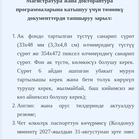
Магистратура жана докторантура
программаларына катышуу үчүн төмөнкү
документтерди тапшыруу зарыл:
Ак фондо тартылган түстүү санарип сүрөт
(33x48 мм (3,3x4,8 см) өлчөмүндөгү түстүү
сүрөт же 354x472 пиксел өлчөмүндөгү санарип
сүрөт. Фон ак түстө, көлөкөсүз болушу керек.
Сүрөт 6 айдан ашпаган убакыт мурун
тартылышы керек жана бети толук көрүнүп
турушу керек, жылмайбай, баш кийимсиз же
көз айнексиз болушу керек);
Англис жана орус тилдеринде актуалдуу
резюме;
Чет өлкөлүк паспорттун көчүрмөсү (Колдонуу
мөөнөтү 2027-жылдын 31-августунан эрте эмес