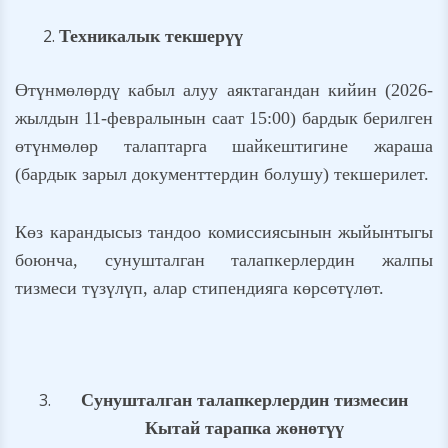
Техникалык текшерүү
Өтүнмөлөрдү кабыл алуу аяктагандан кийин (2026-
жылдын 11-февралынын саат 15:00) бардык берилген
өтүнмөлөр талаптарга шайкештигине жараша
(бардык зарыл документтердин болушу) текшерилет.
Көз карандысыз тандоо комиссиясынын жыйынтыгы
боюнча, сунушталган талапкерлердин жалпы
тизмеси түзүлүп, алар стипендияга көрсөтүлөт.
Сунушталган талапкерлердин тизмесин
Кытай тарапка жөнөтүү