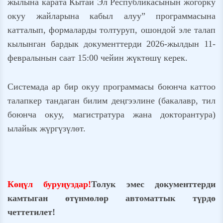
жылына карата Кытай Эл Республикасынын жогорку
окуу жайларына кабыл алуу” программасына
катталып, формаларды толтуруп, ошондой эле талап
кылынган бардык документтерди 2026-жылдын 11-
февралынын саат 15:00 чейин жүктөшү керек.
Системада ар бир окуу программасы боюнча каттоо
талапкер тандаган билим деңгээлине (бакалавр, тил
боюнча окуу, магистратура жана докторантура)
ылайык жүргүзүлөт.
Көңүл буруңуздар!
Толук эмес документтерди
камтыган өтүнмөлөр автоматтык түрдө
четтетилет!