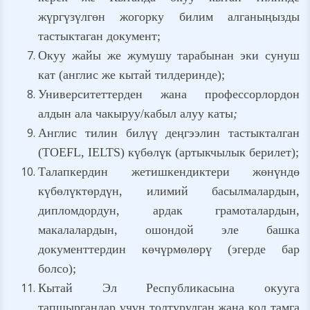
жүргүзүлгөн жогорку билим алганыңызды
тастыктаган документ;
Окуу жайы же жумушу тарабынан эки сунуш
кат (англис же кытай тилдеринде);
Университеттерден жана профессорлордон
алдын ала чакыруу/кабыл алуу каты
;
Англис тилин билүү деңгээлин тастыкталган
(TOEFL, IELTS) күбөлүк (артыкчылык берилет);
Талапкердин жетишкендиктери жөнүндө
күбөлүктөрдүн, илимий басылмалардын,
дипломдордун, ардак грамоталардын,
макалалардын, ошондой эле башка
документтердин көчүрмөлөрү (эгерде бар
болсо);
Кытай Эл Республикасына окууга
тапшыргандар үчүн толтурулган жана кол тамга