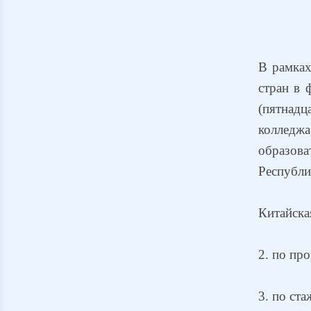
В рамках
стран в 
(пятнадц
колледжа
образова
Республи
Китайска
2. по пр
3. по ста