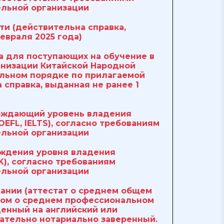
ельной организации
ти (действительна справка,
евраля 2025 года)
а для поступающих на обучение в
анизации Китайской Народной
ельном порядке по прилагаемой
 справка, выданная не ранее 1
ерждающий уровень владения
EFL, IELTS), согласно требованиям
ельной организации
рждения уровня владения
K), согласно требованиям
ельной организации
вании (аттестат о среднем общем
лом о среднем профессиональном
денный на английский или
зательно нотариально заверенный.