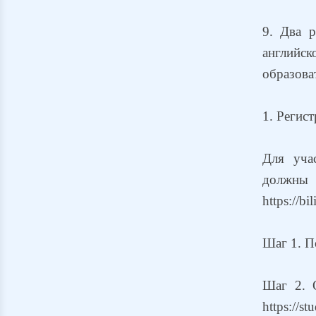
9. Два р
английс
образова
1. Регис
Для уча
должны
https://b
Шаг 1. По
Шаг 2. 
https://s