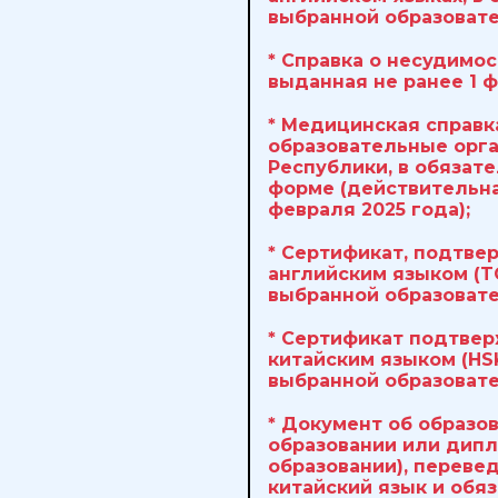
выбранной образоват
* Справка о несудимос
выданная не ранее 1 ф
* Медицинская справк
образовательные орг
Республики, в обязат
форме (действительна
февраля 2025 года);
* Сертификат, подтв
английским языком (TO
выбранной образоват
* Сертификат подтве
китайским языком (HS
выбранной образоват
* Документ об образо
образовании или дип
образовании), переве
китайский язык и обя