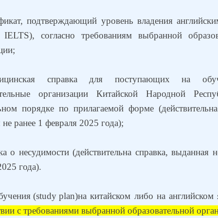
фикат, подтверждающий уровень владения английск
 IELTS), согласно требованиям выбранной образов
ции;
ицинская справка для поступающих на обу
ательные организации Китайской Народной Респу
ьном порядке по прилагаемой форме (действительна
 не ранее 1 февраля 2025 года);
ка о несудимости (действительна справка, выданная н
2025 года).
бучения
(
study
plan
)
на китайском либо на английском
твии с требованиями выбранной образовательной орга