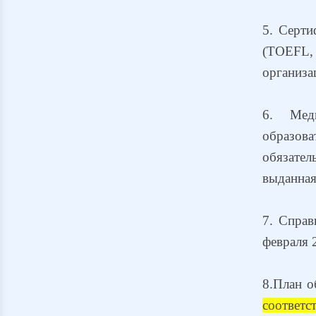
5. Серти
(TOEFL,
организа
6. Мед
образов
обязател
выданная
7. Справ
февраля 
8.
План о
соответс