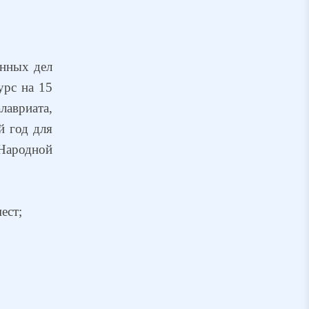
анных дел
урс на 15
лавриата,
й год для
 Народной
ест;