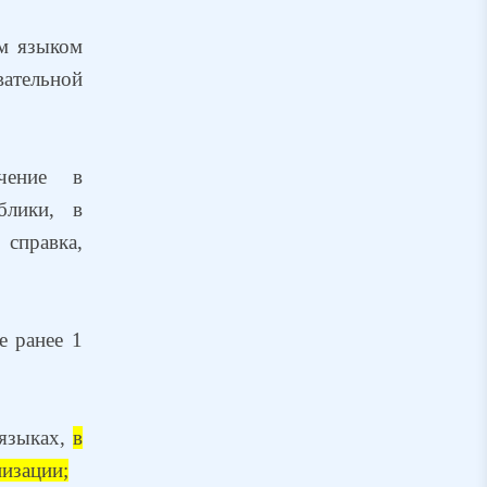
им языком
ательной
чение в
блики, в
 справка,
е ранее 1
 языках,
в
низации;