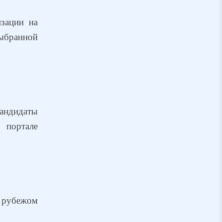
изации на
ыбранной
андидаты
портале
 рубежом