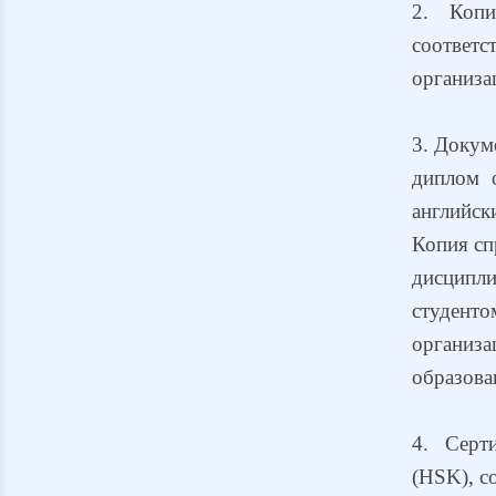
2. Копи
соответ
организа
3. Докум
диплом 
английск
Копия сп
дисципли
студент
организ
образова
4. Серт
(HSK), с