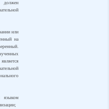
а должен
ательной
вании или
енный на
веренный.
изученных
 является
ательной
нального
м языком
низации;