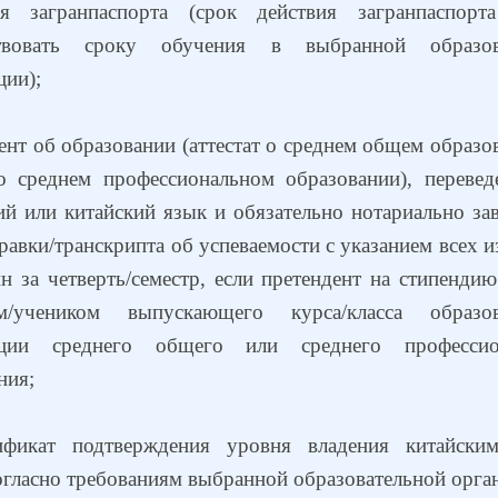
я загранпаспорта (срок действия загранпаспорт
ствовать сроку обучения в выбранной образов
ции);
ент об образовании (аттестат о среднем общем образо
о среднем профессиональном образовании), перевед
ий или китайский язык и обязательно нотариально за
равки/транскрипта об успеваемости с указанием всех 
н за четверть/семестр, если претендент на стипендию
ом/учеником выпускающего курса/класса образов
ации среднего общего или среднего профессио
ния;
ификат подтверждения уровня владения китайски
огласно требованиям выбранной образовательной орга