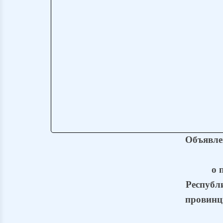
Объявле
о 
Республ
провинц