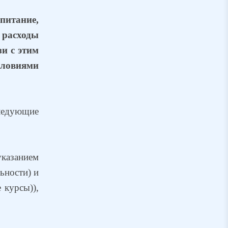
питание,
расходы
зи с этим
словиями
следующие
указанием
ьности) и
 курсы)),