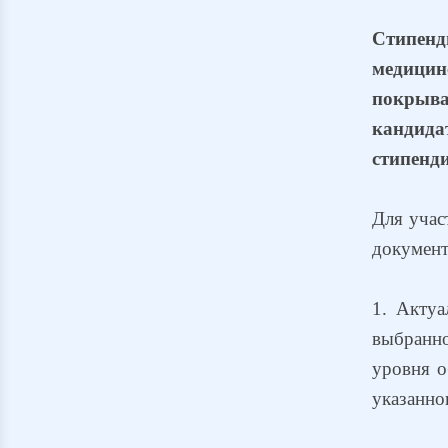
Стипенд
медици
покрываю
кандида
стипенди
Для учас
документ
1. Актуа
выбранно
уровня о
указанно