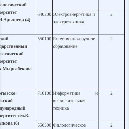
нологический
верситет
640200
Электроэнергетика и
2
М.Адышева (4)
электротехника
кий
550100
Естественно-научное
2
ударственный
образование
агогический
верситет
А.Мырсабекова
гызско-
710100
Информатика и
2
екский
вычислительная
дународный
техника
верситет им.Б.
ыкова (6)
550300
Филологическое
2