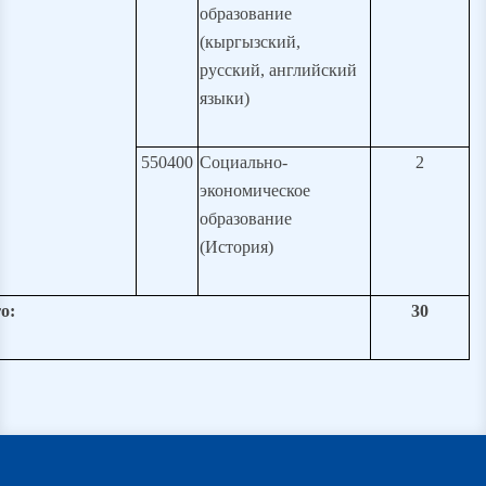
образование
(кыргызский,
русский, английский
языки)
550400
Социально-
2
экономическое
образование
(История)
о:
30