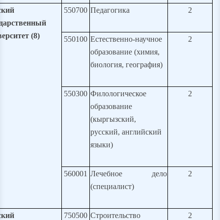
кий
550700
Педагогика
2
ударственный
ерситет (8)
550100
Естественно-научное
2
образование (химия,
биология, география)
550300
Филологическое
2
образование
(кыргызский,
русский, английский
языки)
560001
Лечебное дело
2
(специалист)
кий
750500
Строительство
2