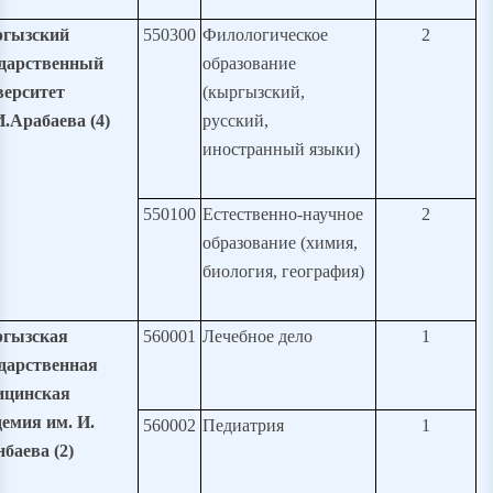
гызский
550300
Филологическое
2
ударственный
образование
верситет
(кыргызский,
.Арабаева (4)
русский,
иностранный языки)
550100
Естественно-научное
2
образование (химия,
биология, география)
гызская
560001
Лечебное дело
1
ударственная
ицинская
демия им. И.
560002
Педиатрия
1
баева (
2
)