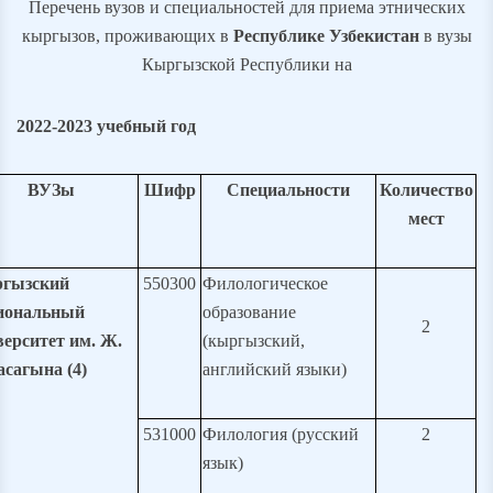
Перечень вузов и специальностей для приема этнических
кыргызов, проживающих в
Республике Узбекистан
в вузы
Кыргызской Республики на
20
2
2-2023 учебный год
ВУЗы
Шифр
Специальности
Количество
мест
гызский
550300
Филологическое
иональный
образование
2
верситет им. Ж.
(кыргызский,
асагына (4)
английский языки)
531000
Филология (русский
2
язык)