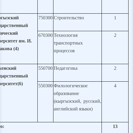
гызский
750300
Строительство
1
ударственный
нический
670300
Технология
2
ерситет им. И.
транспортных
акова (4)
процессов
кенский
550700
Педагогика
2
ударственный
ерситет(6)
550300
Филологическое
4
образование
(кыргызский, русский,
английский языки)
о:
13