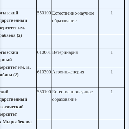
гызский
550100
1
Естественно-научное
ударственный
образование
верситет им.
абаева (2)
гызский
610001
Ветеринария
1
арный
ерситет им. К.
610300
Агроинженерия
1
ябина (
2
)
кий
550100
Естественнонаучное
1
ударственный
образование
агогический
верситет
А.Мырсабекова