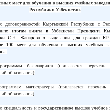
тных мест для обучения в высших учебных заведе
Республики Узбекистан.
х договоренностей Кыргызской Республики с Рес
ан
по итогам визита в Узбекистан Президента Кы
ики С.Н. Жапарова
о выделении для граждан КР
тве 100 мест для обучения в высших учебных за
ана:
ограммам бакалавриата (прилагается перечень
ний образования);
ограммам магистратуры (прилагается перечень
ний образования)
ю специальность и
государственное
высшее учебное 