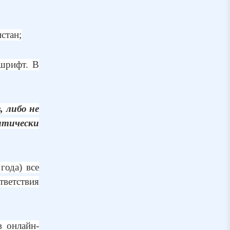
стан;
 шрифт. В
 либо не
атически
года) все
ветствия
в онлайн-