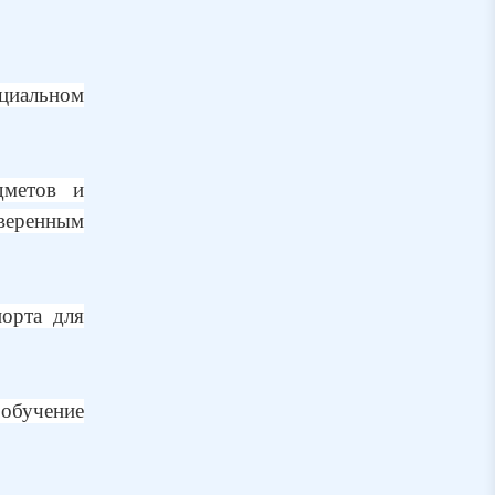
циальном
дметов и
веренным
порта для
 обучение