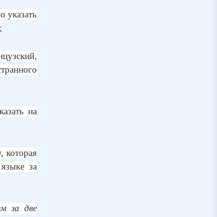
о указать
;
цузский,
странного
азать на
, которая
 языке за
м за две