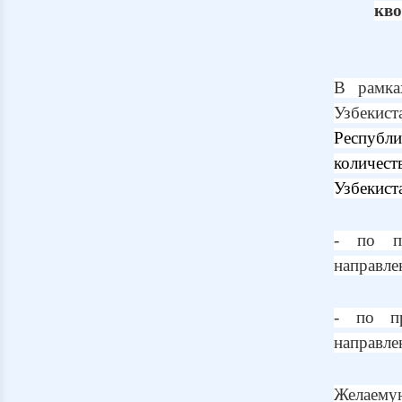
кво
В рамка
Узбекист
Республ
количес
Узбекист
- по пр
направле
- по пр
направле
Желаему