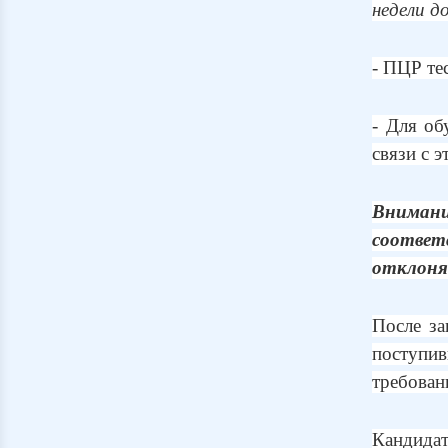
недели д
- ПЦР те
- Для об
связи с 
Внимани
соответ
отклоня
После за
поступи
требован
Кандидат