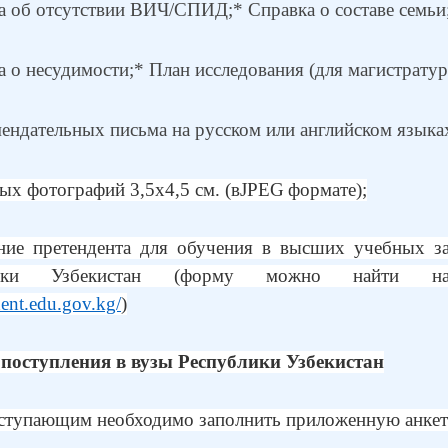
а об отсутствии ВИЧ/СПИД;
* Справка о составе семьи
а о несудимости;
* План исследования (для магистрат
мендательных письма на русском или английском языка
ных фотографий 3,5х4,5 см. (в
JPEG
формате);
ние претендента для обучения в высших учебных з
лики Узбекистан (форму можно найти н
dent.edu.gov.kg/
)
 поступления в вузы Республики Узбекистан
оступающим необходимо заполнить приложенную анкет