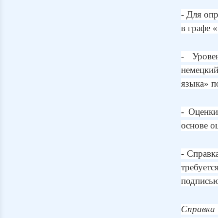
- Для оп
в графе 
- Урове
немецкий
языка» п
- Оценк
основе о
- Справк
требуетс
подписью
Справка