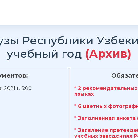
узы Республики Узбекис
учебный год
(Архив)
ументов:
Обязат
я 2021 г. 6:00
* 2 рекомендательных
языках
* 6 цветных фотографий
* Заполненная анкета
* Заявление претенде
учебных заведениях Р