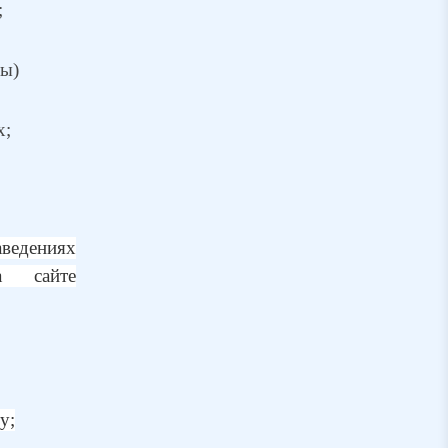
;
уры)
х;
аведениях
а сайте
у;