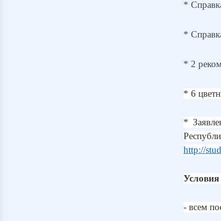
* Справк
* Справк
* 2 реко
* 6 цвет
* Заявле
Респуб
http://stu
Условия
- всем п