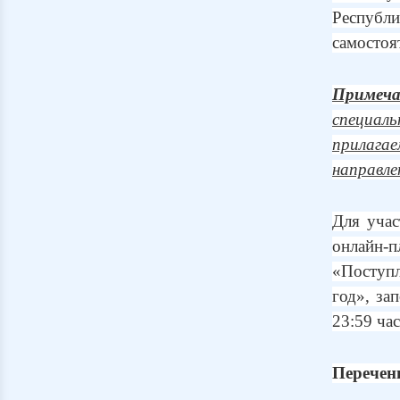
Респуб
самостоя
Примеча
специал
прилага
направле
Для учас
онлайн-п
«Поступ
год», за
23:59 ча
Перечен