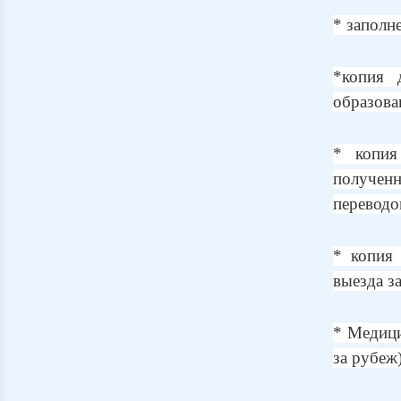
* заполне
*копия 
образова
* копия
получен
переводо
* копия 
выезда з
* Медици
за рубеж)