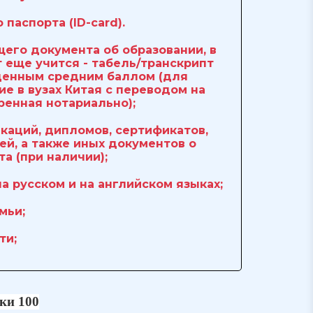
 паспорта (ID-card).
щего документа об образовании, в
т еще учится - табель/транскрипт
енным средним баллом (для
е в вузах Китая с переводом на
ренная нотариально);
икаций, дипломов, сертификатов,
ей, а также иных документов о
а (при наличии);
а русском и на английском языках;
мьи;
ти;
ки 100