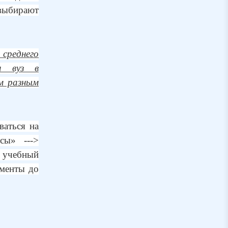
ыбирают
 среднего
ин вуз в
м разным
ваться на
рсы» --->
 учебный
ументы до