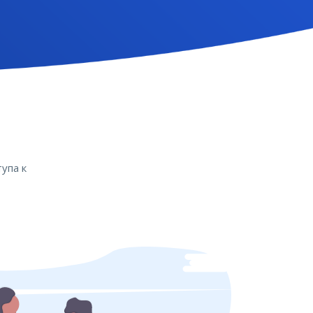
упа к