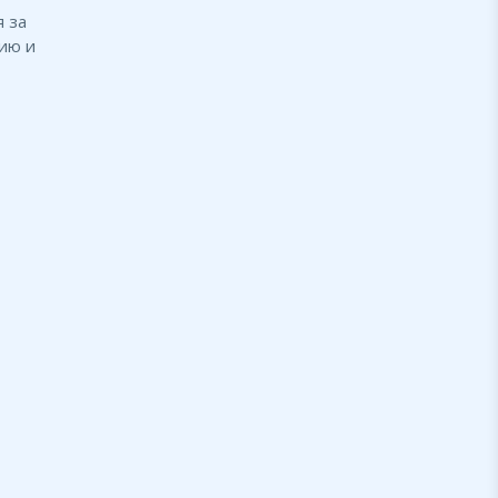
 за
ию и